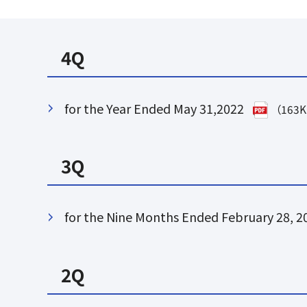
4Q
for the Year Ended May 31,2022
（163
3Q
for the Nine Months Ended February 28, 2
2Q