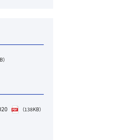
KB）
020
（138KB）