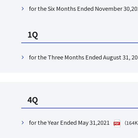
for the Six Months Ended November 30,2
1Q
for the Three Months Ended August 31, 2
4Q
for the Year Ended May 31,2021
（164