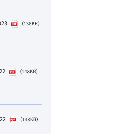
023
（138KB）
022
（148KB）
022
（138KB）