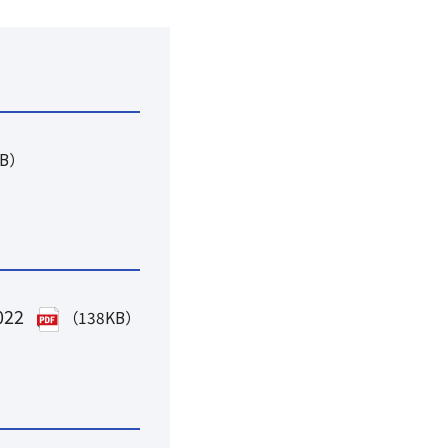
KB）
022
（138KB）