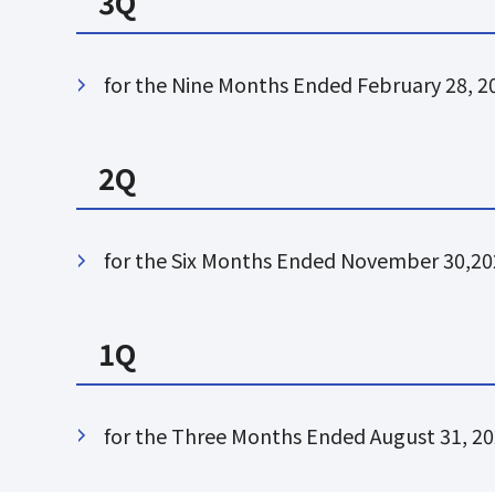
3Q
for the Nine Months Ended February 28, 2
2Q
for the Six Months Ended November 30,2
1Q
for the Three Months Ended August 31, 2