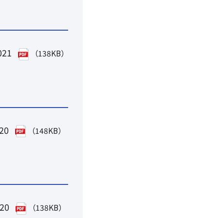
021
（138KB）
020
（148KB）
020
（138KB）