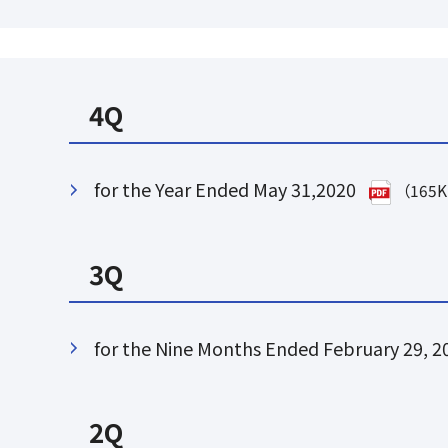
4Q
for the Year Ended May 31,2020
（165
3Q
for the Nine Months Ended February 29, 2
2Q