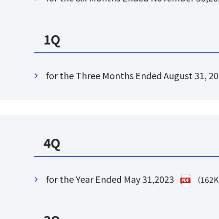
1Q
for the Three Months Ended August 31, 2
4Q
for the Year Ended May 31,2023
（162