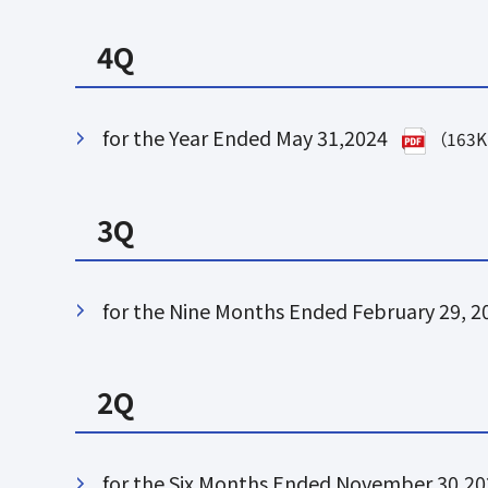
4Q
for the Year Ended May 31,2024
（163
3Q
for the Nine Months Ended February 29, 2
2Q
for the Six Months Ended November 30,2