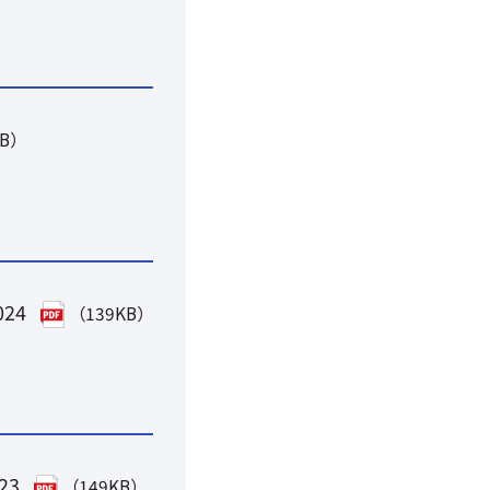
KB）
024
（139KB）
023
（149KB）