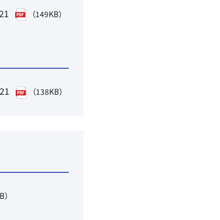
021
（149KB）
021
（138KB）
KB）