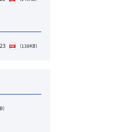
023
（138KB）
KB）